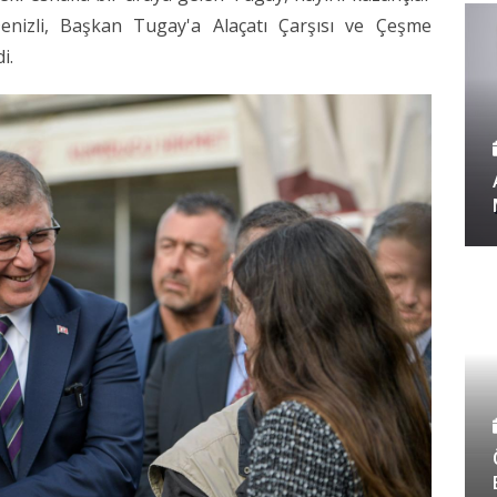
enizli, Başkan Tugay'a Alaçatı Çarşısı ve Çeşme
i.