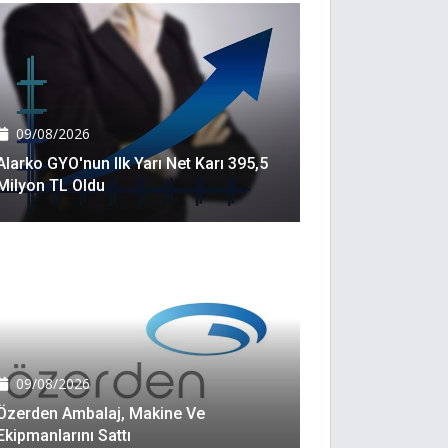
09/08/2026
Alarko GYO'nun Ilk Yarı Net Karı 395,5
Milyon TL Oldu
09/08/2026
Özerden Ambalaj, Makine Ve
Ekipmanlarını Sattı