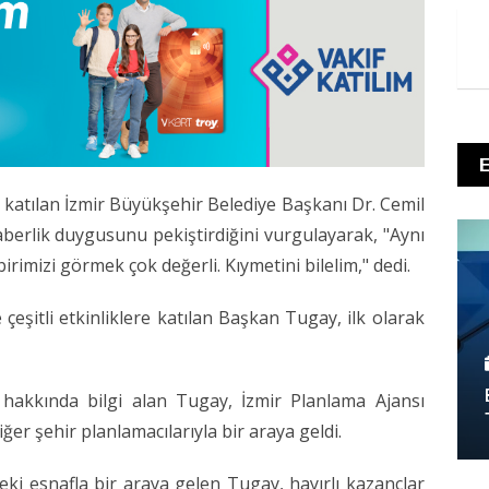
katılan İzmir Büyükşehir Belediye Başkanı Dr. Cemil
raberlik duygusunu pekiştirdiğini vurgulayarak, "Aynı
rimizi görmek çok değerli. Kıymetini bilelim," dedi.
eşitli etkinliklere katılan Başkan Tugay, ilk olarak
i hakkında bilgi alan Tugay, İzmir Planlama Ajansı
ğer şehir planlamacılarıyla bir araya geldi.
eki esnafla bir araya gelen Tugay, hayırlı kazançlar