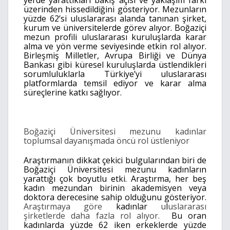
yerde yarattıkları bakış açısı ve yaklaşım farkı
üzerinden hissedildiğini gösteriyor. Mezunların
yüzde 62’si uluslararası alanda tanınan şirket,
kurum ve üniversitelerde görev alıyor. Boğaziçi
mezun profili uluslararası kuruluşlarda karar
alma ve yön verme seviyesinde etkin rol alıyor.
Birleşmiş Milletler, Avrupa Birliği ve Dünya
Bankası gibi küresel kuruluşlarda üstlendikleri
sorumluluklarla Türkiye’yi uluslararası
platformlarda temsil ediyor ve karar alma
süreçlerine katkı sağlıyor.
Boğaziçi Üniversitesi mezunu kadınlar
toplumsal dayanışmada öncü rol üstleniyor
Araştırmanın dikkat çekici bulgularından biri de
Boğaziçi Üniversitesi mezunu kadınların
yarattığı çok boyutlu etki. Araştırma, her beş
kadın mezundan birinin akademisyen veya
doktora derecesine sahip olduğunu gösteriyor.
Araştırmaya göre
kadınlar
u
l
uslararası
şirketlerde daha fazla rol alıyor.
Bu oran
kadınlarda yüzde 62 iken erkeklerde yüzde