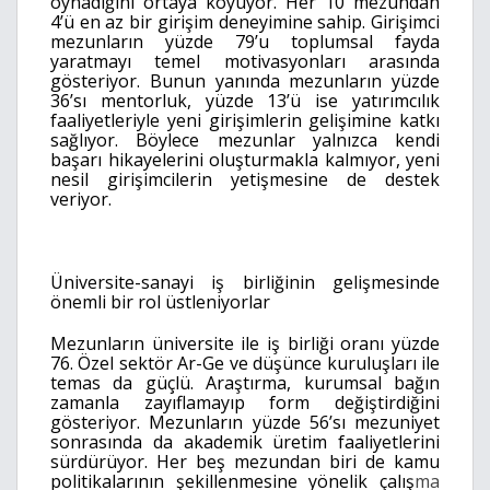
oynadığını ortaya koyuyor. Her 10 mezundan
4’ü en az bir girişim deneyimine sahip. Girişimci
mezunların yüzde 79’u toplumsal fayda
yaratmayı temel motivasyonları arasında
gösteriyor. Bunun yanında mezunların yüzde
36’sı mentorluk, yüzde 13’ü ise yatırımcılık
faaliyetleriyle yeni girişimlerin gelişimine katkı
sağlıyor. Böylece mezunlar yalnızca kendi
başarı hikayelerini oluşturmakla kalmıyor, yeni
nesil girişimcilerin yetişmesine de destek
veriyor.
Üniversite-sanayi iş birliğinin gelişmesinde
önemli bir rol üstleniyorlar
Mezunların üniversite ile iş birliği oranı yüzde
76. Özel sektör Ar-Ge ve düşünce kuruluşları ile
temas da güçlü. Araştırma, kurumsal bağın
zamanla zayıflamayıp form değiştirdiğini
gösteriyor. Mezunların yüzde 56’sı mezuniyet
sonrasında da akademik üretim faaliyetlerini
sürdürüyor. Her beş mezundan biri de kamu
politikalarının şekillenmesine yönelik
çalış
ma