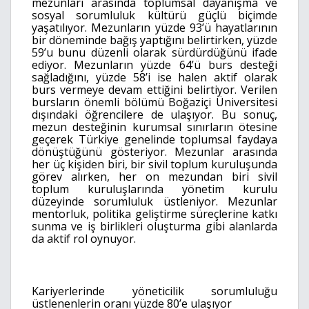
mezunları arasında toplumsal dayanışma ve
sosyal sorumluluk kültürü güçlü biçimde
yaşatılıyor. Mezunların yüzde 93’ü hayatlarının
bir döneminde bağış yaptığını belirtirken, yüzde
59’u bunu düzenli olarak sürdürdüğünü ifade
ediyor. Mezunların yüzde 64’ü burs desteği
sağladığını, yüzde 58’i ise halen aktif olarak
burs vermeye devam ettiğini belirtiyor. Verilen
bursların önemli bölümü Boğaziçi Üniversitesi
dışındaki öğrencilere de ulaşıyor. Bu sonuç,
mezun desteğinin kurumsal sınırların ötesine
geçerek Türkiye genelinde toplumsal faydaya
dönüştüğünü gösteriyor. Mezunlar arasında
her üç kişiden biri, bir sivil toplum kuruluşunda
görev alırken, her on mezundan biri sivil
toplum kuruluşlarında yönetim kurulu
düzeyinde sorumluluk üstleniyor. Mezunlar
mentorluk, politika geliştirme süreçlerine katkı
sunma ve iş birlikleri oluşturma gibi alanlarda
da aktif rol oynuyor.
Kariyerlerinde yöneticilik sorumluluğu
üstlenenlerin oranı yüzde 80’e ulaşıyor