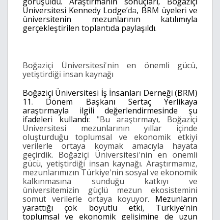
görüşüldü.
Araştırmanın sonuçları, Boğaziçi
Üniversitesi Kennedy Lodge
’da
, BRM üyeleri ve
üniversitenin mezunlarının katılımıyla
gerçekleştirilen toplantıda paylaşıldı.
Boğaziçi Üniversitesi'nin en önemli gücü,
yetiştirdiği insan kaynağı
Boğaziçi Üniversitesi İş İnsanları Derneği (BRM)
11. Dönem Başkanı Sertaç Yerlikaya
araştırmayla ilgili değerlendirmesinde şu
ifadeleri kullandı:
"Bu araştırmayı, Boğaziçi
Üniversitesi mezunlarının yıllar içinde
oluşturduğu toplumsal ve ekonomik etkiyi
verilerle ortaya koymak amacıyla hayata
geçirdik. Boğaziçi Üniversitesi'nin en önemli
gücü, yetiştirdiği insan kaynağı. Araştırmamız,
mezunlarımızın Türkiye'nin sosyal ve ekonomik
kalkınmasına sunduğu katkıyı ve
üniversitemizin güçlü mezun ekosistemini
somut verilerle ortaya koyuyor.
Mezunların
yarattığı çok boyutlu etki, Türkiye’nin
toplumsal ve ekonomik gelişimine de uzun