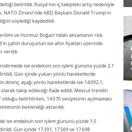
ttiği belirtildi. Rusya'nın iç talepteki artış nedeniyle
irken, NATO Zirvesi'nde ABD Başkanı Donald Trump'ın
iğini söylediği kaydedildi.
rilimi ve Hürmüz Boğazı'ndaki aksamanın risk
'in şahin duruşunun ise altın fiyatları üzerinde
 verildi.
rlendirmede ise endeksin son işlem gününü yüzde 2,1
rtildi. Gün içinde yukarı yönlü hareketlerde
nin direnç; aşağı yönlü hareketlerde ise 14.092,1,
 olarak takip edileceği ifade edildi. Mevcut trendin
 olduğu belirtilirken, 14.570 seviyesinin aşılmaması
mesinin beklendiği aktarıldı.
ede ise endeksin son işlem gününü yüzde 1,5
rildi. Gün içinde 17.391, 17.569 ve 17.698