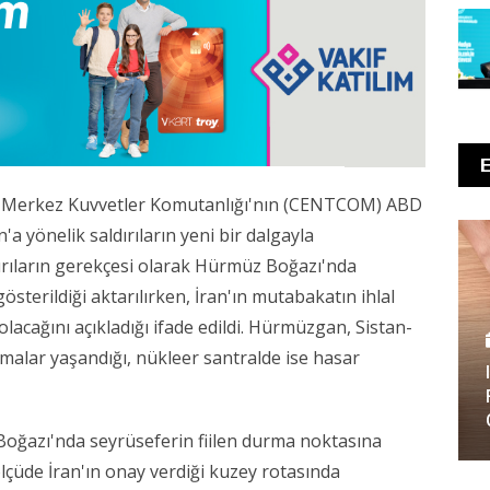
BD Merkez Kuvvetler Komutanlığı'nın (CENTCOM) ABD
a yönelik saldırıların yeni bir dalgayla
ldırıların gerekçesi olarak Hürmüz Boğazı'nda
sterildiği aktarılırken, İran'ın mutabakatın ihlal
 olacağını açıkladığı ifade edildi. Hürmüzgan, Sistan-
malar yaşandığı, nükleer santralde ise hasar
Boğazı'nda seyrüseferin fiilen durma noktasına
 ölçüde İran'ın onay verdiği kuzey rotasında