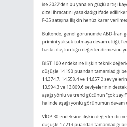
ise 2022'den bu yana en güçlü artışı kayde
dizel ihracatını yasakladığı ifade edil
F-35 satışına ilişkin henüz karar verilmed
Bültende, genel görünümde ABD-İran ge
primini yüksek tutmaya devam ettiği, Fed
baskı oluşturduğu değerlendirmesine yer
BIST 100 endeksine ilişkin teknik değe
düşüşle 14.190 puandan tamamladığı beli
14.374,7, 14.559,4 ve 14.657,2 seviyeleri
13.994,3 ve 13.809,6 seviyelerinin destek
aşağı yönlü ve trend gücünün "çok zayıf"
halinde aşağı yönlü görünümün devam et
VİOP 30 endeksine ilişkin değerlendirm
düşüşle 17.213 puandan tamamladığı bildi