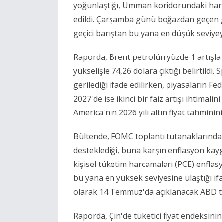
yoğunlaştığı, Umman koridorundaki hare
edildi. Çarşamba günü boğazdan geçen g
geçici barıştan bu yana en düşük seviyeye
Raporda, Brent petrolün yüzde 1 artışla
yükselişle 74,26 dolara çıktığı belirtildi.
gerilediği ifade edilirken, piyasaların Fe
2027'de ise ikinci bir faiz artışı ihtimali
America'nın 2026 yılı altın fiyat tahminini 
Bültende, FOMC toplantı tutanaklarında 
desteklediği, buna karşın enflasyon kaygı
kişisel tüketim harcamaları (PCE) enflas
bu yana en yüksek seviyesine ulaştığı ifa
olarak 14 Temmuz'da açıklanacak ABD tüke
Raporda, Çin'de tüketici fiyat endeksinin 