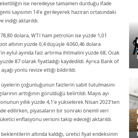
ketliliğin ise neredeyse tamamen durduğu ifade
emi sayısının 14'e gerileyerek haziran ortasındaki
 indiği aktarıldı.
 78,80 dolara, WTI ham petrolün ise yüzde 1,01
 Spot altının yüzde 0,4 düşüşle 4.060,46 dolara
d'in eylül ayında faiz artırma ihtimalini yüzde 68, Ocak
ni yüzde 87 olarak fiyatladığı kaydedildi. Ayrıca Bank of
aşağı yönlü revize ettiği bildirildi.
üyelerin çoğunluğunun faizlerin sabit tutulmasını
larının arttığının görüldüğü belirtildi. Mayıs ayı
yonunun yıllık yüzde 4,1'e yükselerek Nisan 2023'ten
de edilirken, piyasaların bir sonraki önemli veri
tici enflasyonu verisini takip edeceği aktarıldı.
beklentilerin altında kaldığı, üretici fiyat endeksinin